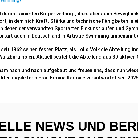
 Swimming?
l durchtrainierten Körper verlangt, dazu aber auch Beweglich
rt, in dem sich Kraft, Stärke und technische Fähigkeiten in 
 denen der verwandten Sportarten Eiskunstlaufen und Gymnas
tart auch in Deutschland in Artistic Swimming umbenannt u
 1962 seinen festen Platz, als Lollo Volk die Abteilung ins
Würzburg holen. Aktuell besteht die Abteilung aus 30 aktive
nteam nach und nach aufgebaut und freuen uns, dass nun wied
Abteilungsleiterin Frau Ermina Karlovic verantwortet seit 2
ELLE NEWS UND BER