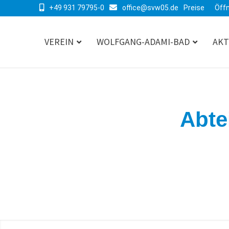
+49 931 79795-0
office@svw05.de
Preise
Öff
VEREIN
WOLFGANG-ADAMI-BAD
AKT
Abte