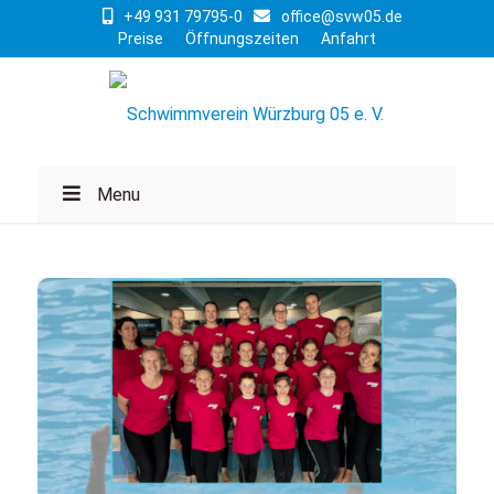
+49 931 79795-0
office@svw05.de
Preise
Öffnungszeiten
Anfahrt
Menu