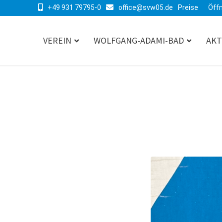
+49 931 79795-0
office@svw05.de
Preise
Öff
VEREIN
WOLFGANG-ADAMI-BAD
AKT