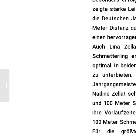
zeigte starke Le
die Deutschen J
Meter Distanz qu
einen hervorrage
Auch Lina Zell
Schmetterling e
optimal. In beide
zu unterbieten. 
Eröffnung des
Jahrgangsmeister
Abenteuer Golfparks
am 03. April 2026
Nadine Zellat sc
und 100 Meter Sc
ihre Vorlaufzeit
100 Meter Schmett
Für die größ