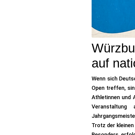
Würzbu
auf nat
Wenn sich Deuts
Open treffen, si
Athletinnen und A
Veranstaltun
Jahrgangsmeister
Trotz der kleine
Besonders erfol