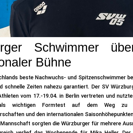
rger Schwimmer übe
ionaler Bühne
chlands beste Nachwuchs- und Spitzenschwimmer bei
nd schnelle Zeiten nahezu garantiert. Der SV Würzbur
thleten vom 17.-19.04. in Berlin vertreten und nutzt
g als wichtigen Formtest auf dem Weg zu 
schaften und den internationalen Saisonhöhepunkten
n Mannschaft sorgten die Würzburger für mehrere Aus
greich verlief das Wochenende für Mika Heller. De