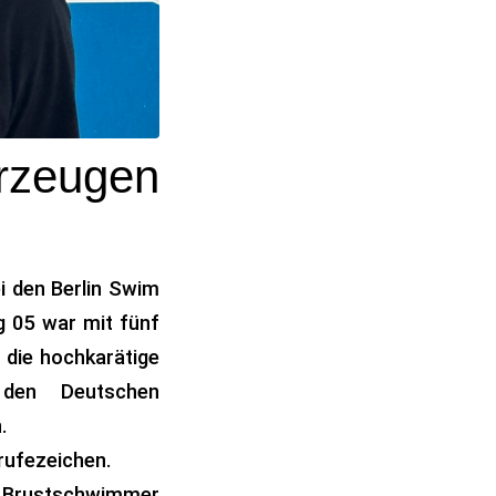
rzeugen
 den Berlin Swim
g 05 war mit fünf
e die hochkarätige
den Deutschen
.
rufezeichen.
r Brustschwimmer