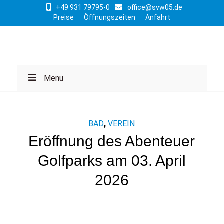
+49 931 79795-0
office@svw05.de
Preise
Öffnungszeiten
Anfahrt
Menu
BAD
,
VEREIN
Eröffnung des Abenteuer
Golfparks am 03. April
2026