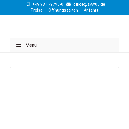
+49 931 79795-0
office@svw05.de
Preise
Öffnungszeiten
Anfahrt
Menu