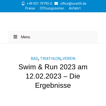
+49 931 79795-0
office@svw05.de
Preise
Öffnungszeiten
Anfahrt
Menu
BAD
,
TRIATHLON
,
VEREIN
Swim & Run 2023 am
12.02.2023 – Die
Ergebnisse