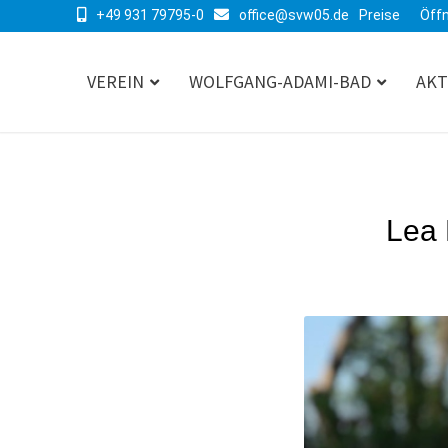
+49 931 79795-0
office@svw05.de
Preise
Öff
VEREIN
WOLFGANG-ADAMI-BAD
AKT
Lea 