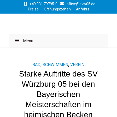
+49 931 79795-0
office@svw05.de
Preise
Öffnungszeiten
Anfahrt
Menu
BAD
,
SCHWIMMEN
,
VEREIN
Starke Auftritte des SV
Würzburg 05 bei den
Bayerischen
Meisterschaften im
heimischen Becken