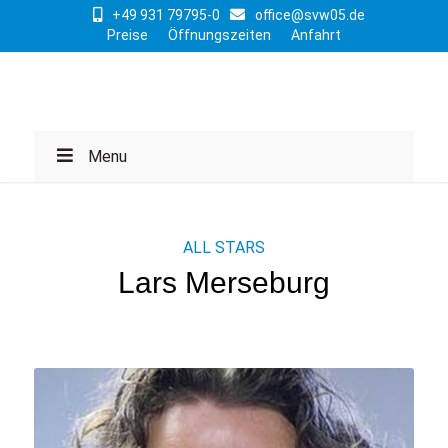
+49 931 79795-0
office@svw05.de
Preise
Öffnungszeiten
Anfahrt
Menu
ALL STARS
Lars Merseburg