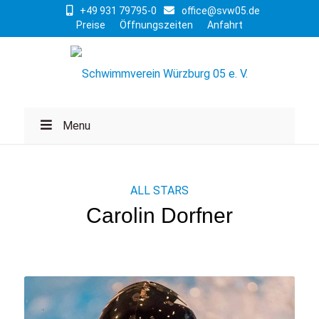
+49 931 79795-0
office@svw05.de
Preise
Öffnungszeiten
Anfahrt
Menu
ALL STARS
Carolin Dorfner